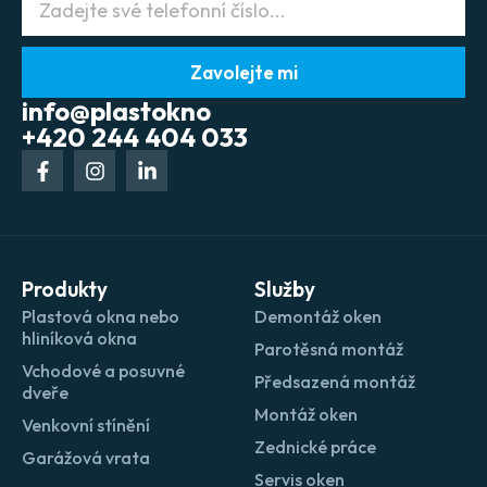
Zavolejte mi
info@plastokno
+420 244 404 033
Produkty
Služby
Plastová okna nebo
Demontáž oken
hliníková okna
Parotěsná montáž
Vchodové a posuvné
Předsazená montáž
dveře
Montáž oken
Venkovní stínění
Zednické práce
Garážová vrata
Servis oken