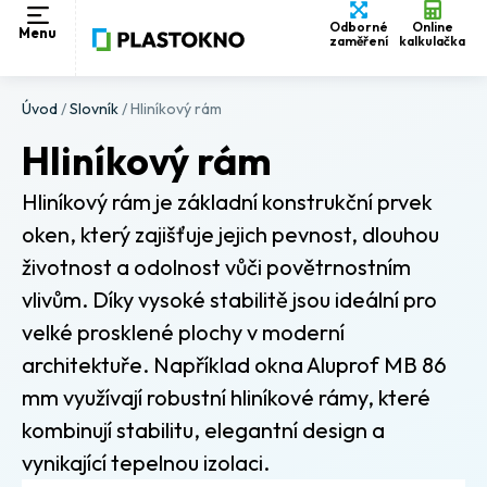
Odborné
Online
Menu
zaměření
kalkulačka
Úvod
/
Slovník
/
Hliníkový rám
Hliníkový rám
Hliníkový rám je základní konstrukční prvek
oken, který zajišťuje jejich pevnost, dlouhou
životnost a odolnost vůči povětrnostním
vlivům. Díky vysoké stabilitě jsou ideální pro
velké prosklené plochy v moderní
architektuře. Například okna Aluprof MB 86
mm využívají robustní hliníkové rámy, které
kombinují stabilitu, elegantní design a
vynikající tepelnou izolaci.