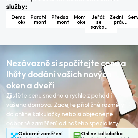
služby:
Demontáž
Parotěsná
Předsazená
Montáž
Jeřáb
Zednické
Serv
oken
montáž
montáž
oken
se
práce
savkou
Nezávazně si spočítejte cenu a
lhůty dodání vašich nových
oken a dveří
Zjistěte cenu snadno a rychle z pohodlí
vašeho domova. Zadejte přibližné rozměry
do online kalkulačky nebo si objednejte
odborné zaměření od našeho specialisty.
Odborné zaměření
Online kalkulačka