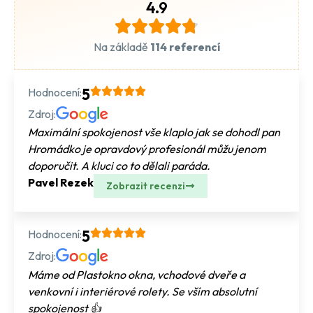
4.9
Na základě
114 referencí
Hodnocení:
5
Zdroj:
Maximální spokojenost vše klaplo jak se dohodl pan
Hromádko je opravdový profesionál můžu jenom
doporučit. A kluci co to dělali paráda.
Pavel Rezek
Zobrazit recenzi
Hodnocení:
5
Zdroj:
Máme od Plastokno okna, vchodové dveře a
venkovní i interiérové rolety. Se vším absolutní
spokojenost 👍