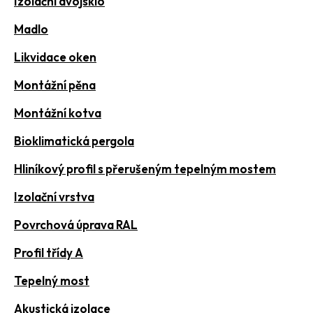
Izolační dvojsklo
Madlo
Likvidace oken
Montážní pěna
Montážní kotva
Bioklimatická pergola
Hliníkový profil s přerušeným tepelným mostem
Izolační vrstva
Povrchová úprava RAL
Profil třídy A
Tepelný most
Akustická izolace