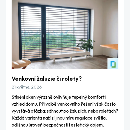
Venkovní žaluzie či rolety?
21 května, 2026
Stínění oken výrazně ovlivňuje tepelný komfort i
vzhled domu. Při volbě venkovního řešení však často
vyvstává otázka: sáhnout po žaluziích, nebo roletách?
Každá varianta nabízí jinou míru regulace světla,
odlišnou úroveň bezpečnosti i estetický dojem.