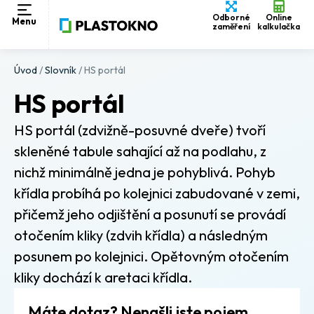
Odborné
Online
Menu
zaměření
kalkulačka
Úvod
/
Slovník
/
HS portál
HS portál
HS portál (zdvižně-posuvné dveře) tvoří
skleněné tabule sahající až na podlahu, z
nichž minimálně jedna je pohyblivá. Pohyb
křídla probíhá po kolejnici zabudované v zemi,
přičemž jeho odjištění a posunutí se provádí
otočením kliky (zdvih křídla) a následným
posunem po kolejnici. Opětovným otočením
kliky dochází k aretaci křídla.
Máte dotaz? Nenašli jste pojem,