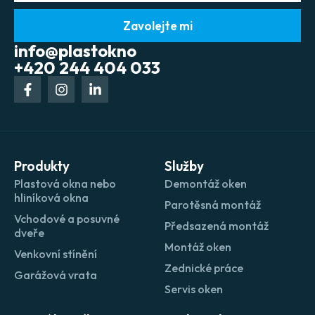
Zavolejte mi
info@plastokno
+420 244 404 033
Produkty
Služby
Plastová okna nebo
Demontáž oken
hliníková okna
Parotěsná montáž
Vchodové a posuvné
Předsazená montáž
dveře
Montáž oken
Venkovní stínění
Zednické práce
Garážová vrata
Servis oken