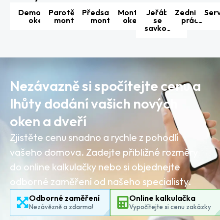
Demontáž
Parotěsná
Předsazená
Montáž
Jeřáb
Zednické
Serv
oken
montáž
montáž
oken
se
práce
savkou
Nezávazně si spočítejte cenu a
lhůty dodání vašich nových
oken a dveří
Zjistěte cenu snadno a rychle z pohodlí
vašeho domova. Zadejte přibližné rozměry
do online kalkulačky nebo si objednejte
odborné zaměření od našeho specialisty.
Odborné zaměření
Online kalkulačka
Nezávězně a zdarma!
Vypočítejte si cenu zakázky