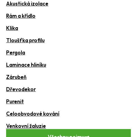
Akustická izolace
Rám a křídlo
Klika
Tloušťka profilu
Pergola
Laminace hliníku
Zárubeň
Dřevodekor
Purenit
Celoobvodové kování
Venkovní žaluzie
Všechny pojmy