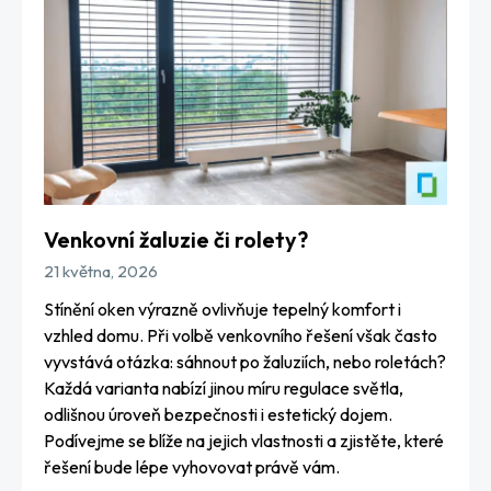
Venkovní žaluzie či rolety?
21 května, 2026
Stínění oken výrazně ovlivňuje tepelný komfort i
vzhled domu. Při volbě venkovního řešení však často
vyvstává otázka: sáhnout po žaluziích, nebo roletách?
Každá varianta nabízí jinou míru regulace světla,
odlišnou úroveň bezpečnosti i estetický dojem.
Podívejme se blíže na jejich vlastnosti a zjistěte, které
řešení bude lépe vyhovovat právě vám.