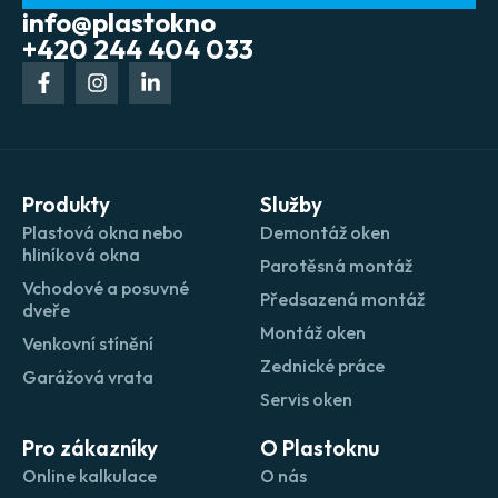
info@plastokno
+420 244 404 033
Produkty
Služby
Plastová okna nebo
Demontáž oken
hliníková okna
Parotěsná montáž
Vchodové a posuvné
Předsazená montáž
dveře
Montáž oken
Venkovní stínění
Zednické práce
Garážová vrata
Servis oken
Pro zákazníky
O Plastoknu
Online kalkulace
O nás