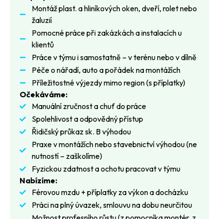
Montáž plast. a hliníkových oken, dveří, rolet nebo
žaluzií
Pomocné práce při zakázkách a instalacích u
klientů
Práce v týmu i samostatně – v terénu nebo v dílně
Péče o nářadí, auto a pořádek na montážích
Příležitostné výjezdy mimo region (s příplatky)
Očekáváme:
Manuální zručnost a chuť do práce
Spolehlivost a odpovědný přístup
Řidičský průkaz sk. B výhodou
Praxe v montážích nebo stavebnictví výhodou (ne
nutností – zaškolíme)
Fyzickou zdatnost a ochotu pracovat v týmu
Nabízíme:
Férovou mzdu + příplatky za výkon a docházku
Práci na plný úvazek, smlouvu na dobu neurčitou
Možnost profesního růstu (z pomocníka montér, z