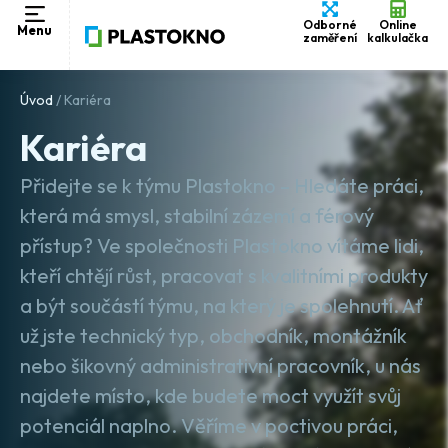
Odborné
Online
Menu
zaměření
kalkulačka
Úvod
/
Kariéra
Kariéra
Přidejte se k týmu Plastokno – Hledáte práci,
která má smysl, stabilní zázemí a férový
přístup? Ve společnosti Plastokno vítáme lidi,
kteří chtějí růst, pracovat s kvalitními produkty
a být součástí týmu, na který je spolehnutí. Ať
už jste technický typ, obchodník, montážník
nebo šikovný administrativní pracovník, u nás
najdete místo, kde budete moct využít svůj
potenciál naplno. Věříme v poctivou práci,