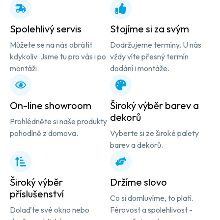
Spolehlivý servis
Stojíme si za svým
Můžete se na nás obrátit
Dodržujeme termíny. U nás
kdykoliv. Jsme tu pro vás i po
vždy víte přesný termín
montáži.
dodání i montáže.
On-line showroom
Široký výběr barev a
dekorů
Prohlédněte si naše produkty
pohodlně z domova.
Vyberte si ze široké palety
barev a dekorů.
Široký výběr
Držíme slovo
příslušenství
Co si domluvíme, to platí.
Dolaďte své okno nebo
Férovost a spolehlivost -