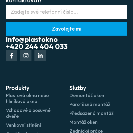
kontaktovat!
Zavolejte mi
info@plastokno
+420 244 404 033
Produkty
Služby
Plastová okna nebo
Demontáž oken
hliníková okna
Parotěsná montáž
Vchodové a posuvné
Předsazená montáž
dveře
Montáž oken
Venkovní stínění
Zednické práce