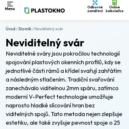
Odborné
Online
Menu
zaměření
kalkulačka
Úvod
/
Slovník
/
Neviditelný svár
Neviditelný svár
Neviditelné sváry jsou pokročilou technologií
spojování plastových okenních profilů, kdy se
jednotlivé části rámů a křídel svařují zahřátím
a následným stlačením. Tradiční svařování
zanechávalo viditelnou 2mm spáru, zatímco
moderní V-Perfect technologie umožňuje
naprosto hladké slícování hran bez
viditelných spojů. Tato metoda nejen zlepšuje
estetiku, ale také zvyšuje pevnost spoje o 25