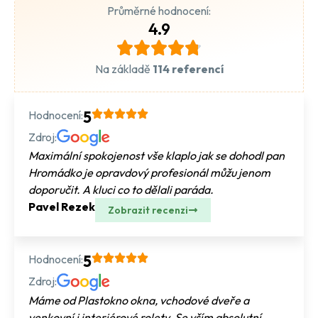
Průměrné hodnocení:
4.9
Na základě
114 referencí
Hodnocení:
5
Zdroj:
Maximální spokojenost vše klaplo jak se dohodl pan
Hromádko je opravdový profesionál můžu jenom
doporučit. A kluci co to dělali paráda.
Pavel Rezek
Zobrazit recenzi
Hodnocení:
5
Zdroj:
Máme od Plastokno okna, vchodové dveře a
venkovní i interiérové rolety. Se vším absolutní