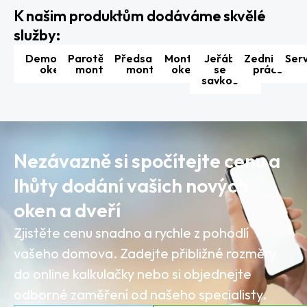
K našim produktům dodáváme skvělé
služby:
Demontáž
Parotěsná
Předsazená
Montáž
Jeřáb
Zednické
Serv
oken
montáž
montáž
oken
se
práce
savkou
Nezávazně si spočítejte cenu a
lhůty dodání vašich nových
oken a dveří
Zjistěte cenu snadno a rychle z pohodlí
vašeho domova. Zadejte přibližné rozměry
do online kalkulačky nebo si objednejte
odborné zaměření od našeho specialisty.