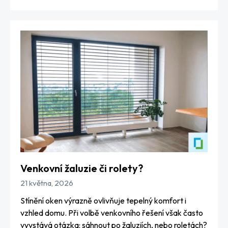
Venkovní žaluzie či rolety?
21 května, 2026
Stínění oken výrazně ovlivňuje tepelný komfort i
vzhled domu. Při volbě venkovního řešení však často
vyvstává otázka: sáhnout po žaluziích, nebo roletách?