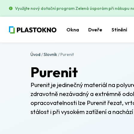
Využijte nový dotační program Zelená úsporám při nákupu n
Okna
Dveře
Stínění
Úvod
/
Slovník
/
Purenit
Purenit
Purenit je jedinečný materiál na polyur
zdravotně nezávadný a extrémně odolný
opracovatelnosti lze Purenit řezat, vrt
stálost i při vysokém zatížení a nacház