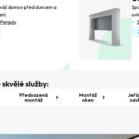
ní váš domov před sluncem a
Spo
ení.
ovl
Pergoly
kvělé služby:
Předsazená
Montáž
Jeřá
montáž
oken
sav