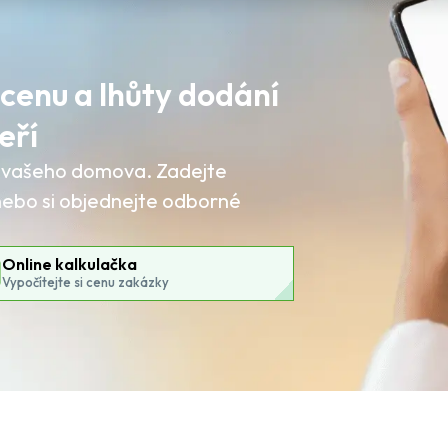
 cenu a lhůty dodání
eří
lí vašeho domova. Zadejte
 nebo si objednejte odborné
Online kalkulačka
Vypočítejte si cenu zakázky