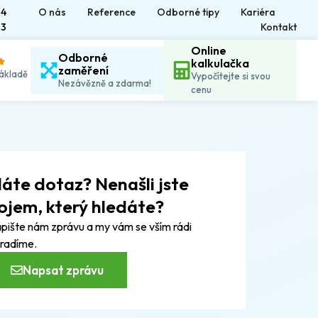
04
O nás
Reference
Odborné tipy
Kariéra
33
Kontakt
Online
Odborné
kalkulačka
zaměření
ákladě
Vypočítejte si svou
Nezávězně a zdarma!
cenu
áte dotaz? Nenašli jste
ojem, který hledáte?
pište nám zprávu a my vám se vším rádi
radíme.
Napsat zprávu