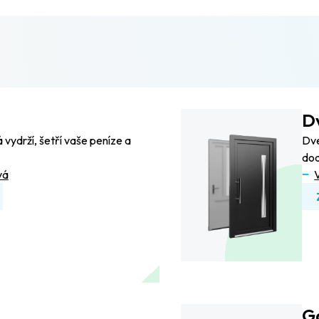
D
 vydrží, šetří vaše peníze a
Dve
dod
vá
G