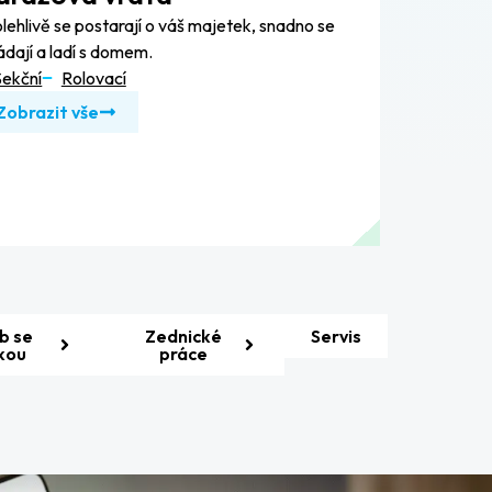
lehlivě se postarají o váš majetek, snadno se
ádají a ladí s domem.
Sekční
Rolovací
Zobrazit vše
b se
Zednické
Servis
kou
práce