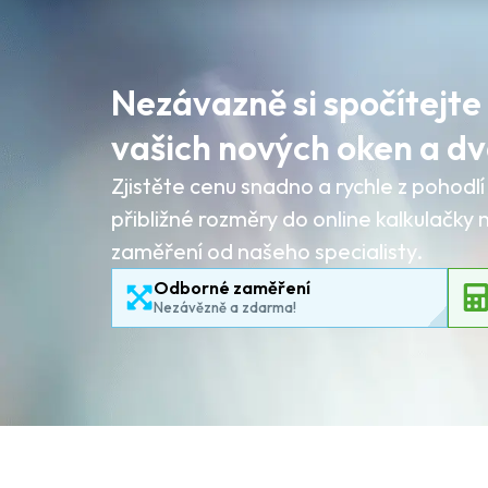
Nezávazně si spočítejte
vašich nových oken a dv
Zjistěte cenu snadno a rychle z pohod
přibližné rozměry do online kalkulačky
zaměření od našeho specialisty.
Odborné zaměření
Nezávězně a zdarma!