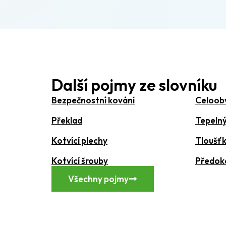
Další pojmy ze slovníku
Bezpečnostní kování
Celoob
Překlad
Tepeln
Kotvící plechy
Tloušťk
Kotvící šrouby
Předoke
Všechny pojmy