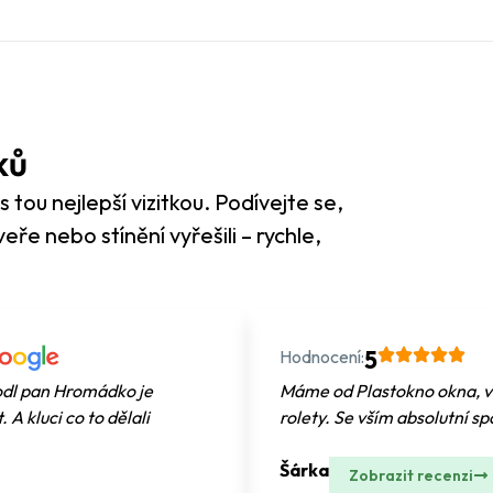
ků
 tou nejlepší vizitkou. Podívejte se,
dveře nebo stínění vyřešili – rychle,
Hodnocení:
5
odl pan Hromádko je
Máme od Plastokno okna, vc
A kluci co to dělali
rolety. Se vším absolutní s
Šárka
Zobrazit recenzi