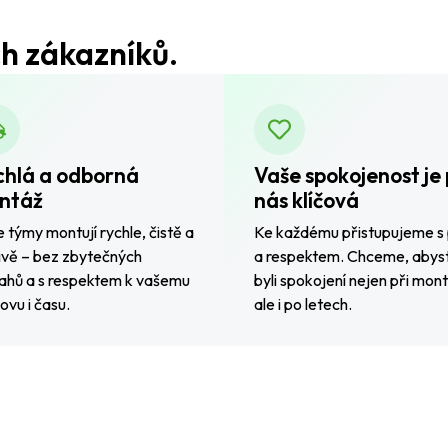
h zákazníků.
chlá a odborná
Vaše spokojenost je 
ntáž
nás klíčová
 týmy montují rychle, čistě a
Ke každému přistupujeme s 
ivě – bez zbytečných
a respektem. Chceme, abys
ahů a s respektem k vašemu
byli spokojení nejen při mont
vu i času.
ale i po letech.