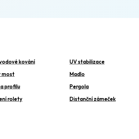
vodové kování
UV stabilizace
ý most
Madlo
a profilu
Pergola
ní rolety
Distanční zámeček