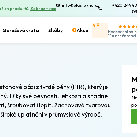
info@plastokno.cz
+420 244 4
ašich produktů.
Zobrazit více
0
4.9
Garážová vrata
Služby
Akce
Hodnocení na z
114+ referencí
M
etanové bázi z tvrdé pěny (PIR), který je
p
. Díky své pevnosti, lehkosti a snadné
Na
at, šroubovat i lepit. Zachovává tvarovou
po
í široké uplatnění v průmyslové výrobě.