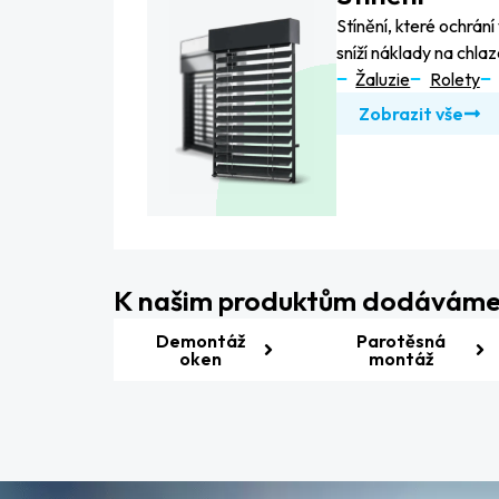
Stínění, které ochrá
sníží náklady na chlaz
Žaluzie
Rolety
Zobrazit vše
K našim produktům dodáváme s
Demontáž
Parotěsná
oken
montáž