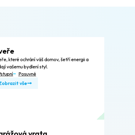
veře
ře, které ochrání váš domov, šetří energii a
ají vašemu bydlení styl.
Vstupní
Posuvné
Zobrazit vše
arážová vrata