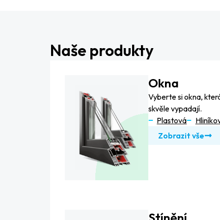
Naše produkty
Okna
Vyberte si okna, která
skvěle vypadají.
Plastová
Hliníko
Zobrazit vše
Stínění