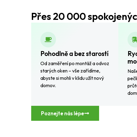
Přes 20 000 spokojenýc
Pohodlně a bez starostí
Ry
mo
Od zaměření po montáž a odvoz
starých oken – vše zařídíme,
Naše
abyste si mohli v klidu užít nový
pečl
domov.
průt
domo
Poznejte nás lépe