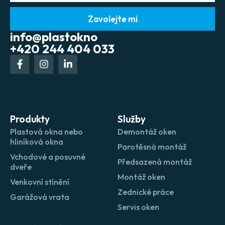
Zavolejte mi
info@plastokno
+420 244 404 033
Produkty
Služby
Plastová okna nebo
Demontáž oken
hliníková okna
Parotěsná montáž
Vchodové a posuvné
Předsazená montáž
dveře
Montáž oken
Venkovní stínění
Zednické práce
Garážová vrata
Servis oken