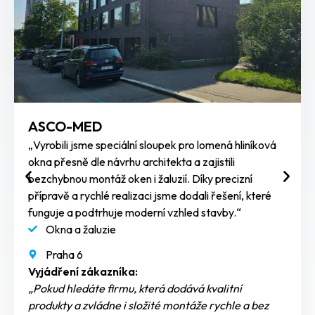
ASCO-MED
„Vyrobili jsme speciální sloupek pro lomená hliníková
okna přesně dle návrhu architekta a zajistili
bezchybnou montáž oken i žaluzií. Díky precizní
přípravě a rychlé realizaci jsme dodali řešení, které
funguje a podtrhuje moderní vzhled stavby.“
Okna a žaluzie
Praha 6
Vyjádření zákazníka:
„Pokud hledáte firmu, která dodává kvalitní
produkty a zvládne i složité montáže rychle a bez