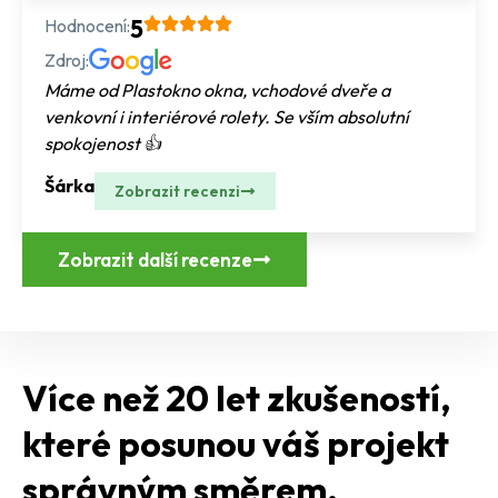
Hodnocení:
5
Zdroj:
Máme od Plastokno okna, vchodové dveře a
venkovní i interiérové rolety. Se vším absolutní
spokojenost 👍
Šárka
Zobrazit recenzi
Zobrazit další recenze
Více než 20 let zkušeností,
které posunou váš projekt
správným směrem.