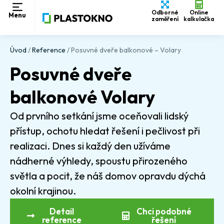
Odborné
Online
Menu
zaměření
kalkulačka
Úvod
/
Reference
/
Posuvné dveře balkonové – Volary
Posuvné dveře
balkonové Volary
Od prvního setkání jsme oceňovali lidský
přístup, ochotu hledat řešení i pečlivost při
realizaci. Dnes si každý den užíváme
nádherné výhledy, spoustu přirozeného
světla a pocit, že náš domov opravdu dýchá
okolní krajinou.
Detail
Chci podobné
reference
řešení