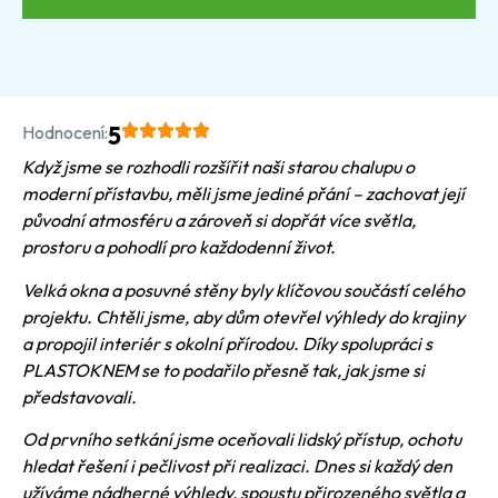
Hodnocení:
5
Když jsme se rozhodli rozšířit naši starou chalupu o
moderní přístavbu, měli jsme jediné přání – zachovat její
původní atmosféru a zároveň si dopřát více světla,
prostoru a pohodlí pro každodenní život.
Velká okna a posuvné stěny byly klíčovou součástí celého
projektu. Chtěli jsme, aby dům otevřel výhledy do krajiny
a propojil interiér s okolní přírodou. Díky spolupráci s
PLASTOKNEM se to podařilo přesně tak, jak jsme si
představovali.
Od prvního setkání jsme oceňovali lidský přístup, ochotu
hledat řešení i pečlivost při realizaci. Dnes si každý den
užíváme nádherné výhledy, spoustu přirozeného světla a