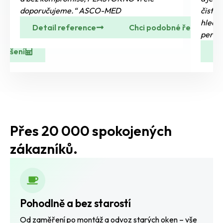
doporučujeme.“ ASCO-MED
čistý
hledá 
Detail reference
Chci podobné řešení
perfek
 řešení
De
Přes 20 000 spokojených
zákazníků.
Pohodlně a bez starostí
Od zaměření po montáž a odvoz starých oken – vše