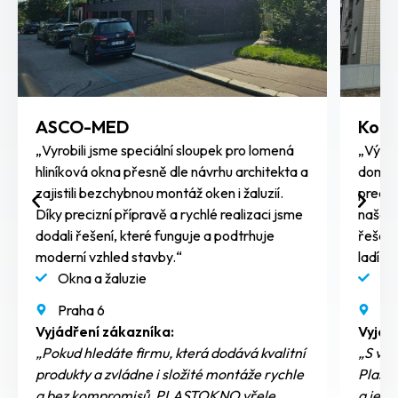
ASCO-MED
Koří
„Vyrobili jsme speciální sloupek pro lomená
„Výměn
hliníková okna přesně dle návrhu architekta a
domě n
zajistili bezchybnou montáž oken i žaluzií.
preciz
Díky precizní přípravě a rychlé realizaci jsme
našeho
dodali řešení, které funguje a podtrhuje
řešení
moderní vzhled stavby.“
ladí s
Okna a žaluzie
Vý
Praha 6
Po
Vyjádření zákazníka:
Vyjád
„Pokud hledáte firmu, která dodává kvalitní
„S výs
produkty a zvládne i složité montáže rychle
Plast
a bez kompromisů, PLASTOKNO vřele
a jeh