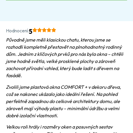
Hodnocení:
5
Původně jsme měli klasickou chatu, kterou jsme se
rozhodli kompletně přestavět na plnohodnotný rodinný
dům. Jedním z klíčových prvků pro nás byla okna – chtěli
jsme hodně světla, velké prosklené plochy a zároveň
zachovat přírodní vzhled, který bude ladit s dřevem na
fasádě.
Zvolili jsme plastová okna COMFORT + v dekoru dřeva,
což se nakonec ukázalo jako ideální řešení. Na pohled
perfektně zapadnou do celkové architektury domu, ale
zároveň mají výhody plastu – minimální údržbu a velmi
dobré izolační vlastnosti.
Velkou roli hrály i rozměry oken a posuvných sestav