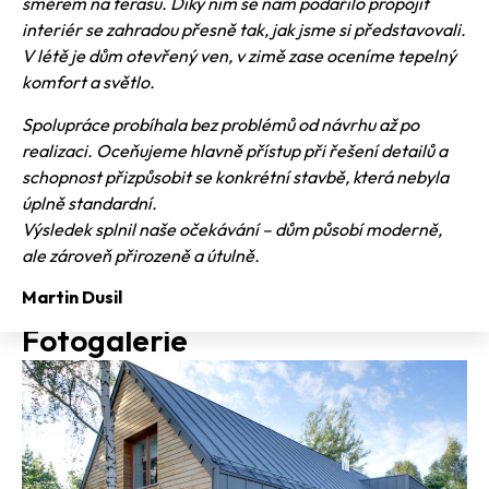
směrem na terasu. Díky nim se nám podařilo propojit
interiér se zahradou přesně tak, jak jsme si představovali.
V létě je dům otevřený ven, v zimě zase oceníme tepelný
komfort a světlo.
Spolupráce probíhala bez problémů od návrhu až po
realizaci. Oceňujeme hlavně přístup při řešení detailů a
schopnost přizpůsobit se konkrétní stavbě, která nebyla
úplně standardní.
Výsledek splnil naše očekávání – dům působí moderně,
ale zároveň přirozeně a útulně.
Martin Dusil
Fotogalerie