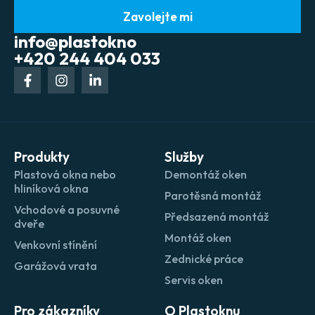
Zavolejte mi
info@plastokno
+420 244 404 033
Produkty
Služby
Plastová okna nebo
Demontáž oken
hliníková okna
Parotěsná montáž
Vchodové a posuvné
Předsazená montáž
dveře
Montáž oken
Venkovní stínění
Zednické práce
Garážová vrata
Servis oken
Pro zákazníky
O Plastoknu