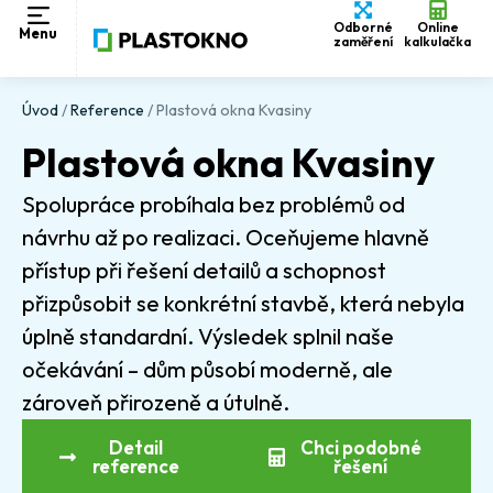
Odborné
Online
Menu
zaměření
kalkulačka
Úvod
/
Reference
/
Plastová okna Kvasiny
Plastová okna Kvasiny
Spolupráce probíhala bez problémů od
návrhu až po realizaci. Oceňujeme hlavně
přístup při řešení detailů a schopnost
přizpůsobit se konkrétní stavbě, která nebyla
úplně standardní. Výsledek splnil naše
očekávání – dům působí moderně, ale
zároveň přirozeně a útulně.
Detail
Chci podobné
reference
řešení